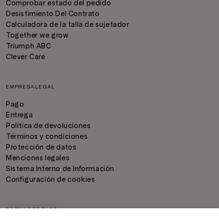
Comprobar estado del pedido
Desistimiento Del Contrato
Calculadora de la talla de sujetador
Together we grow
Triumph ABC
Clever Care
EMPRESA LEGAL
Pago
Entrega
Política de devoluciones
Términos y condiciones
Protección de datos
Menciones legales
Sistema Interno de Información
Configuración de cookies
FORMAS DE PAGO