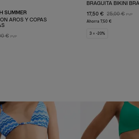
BRAGUITA BIKINI BR
CH SUMMER
17,50 €
25,00 €
 CON AROS Y COPAS
Ahorra
7,50 €
AS
3 = -20%
00 €