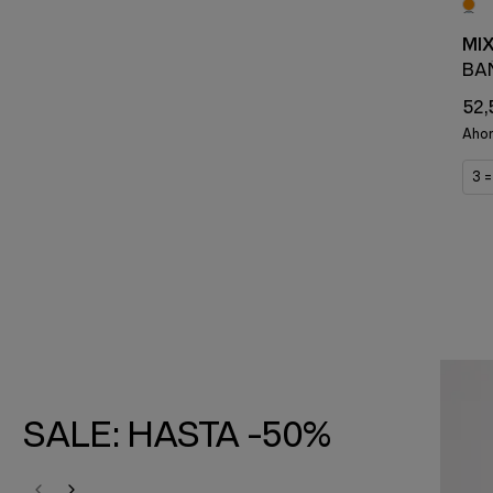
MI
BA
52,
Aho
3 
SALE: HASTA -50%