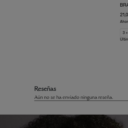
BRA
21,
Aho
3 
Últi