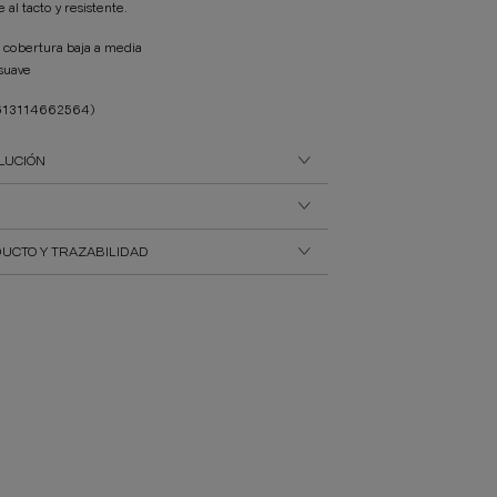
 al tacto y resistente.
e cobertura baja a media
suave
613114662564)
LUCIÓN
UCTO Y TRAZABILIDAD