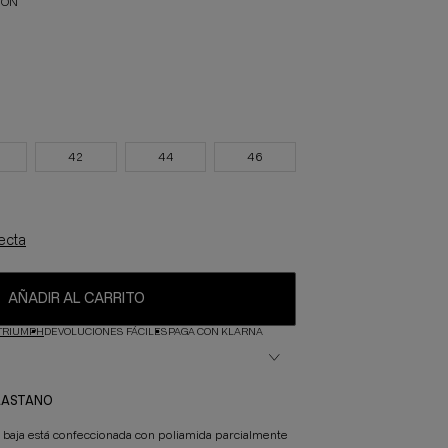
ION
42
44
46
fecta
AÑADIR AL CARRITO
TRIUMPH
DEVOLUCIONES FÁCILES
PAGA CON KLARNA
ELASTANO
a baja está confeccionada con poliamida parcialmente