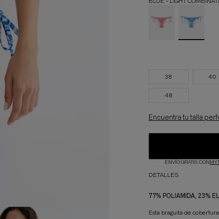
BLUE - LIGHT COMBINAT
38
40
48
Encuentra tu talla per
ENVÍO GRATIS CON
MY
DETALLES
77% POLIAMIDA, 23% 
Esta braguita de cobertur