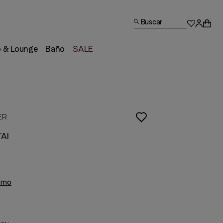
Buscar
p & Lounge
Baño
SALE
ER
TAI
romo