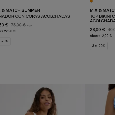
X & MATCH SUMMER
MIX & MAT
ÑADOR CON COPAS ACOLCHADAS
TOP BIKINI
ACOLCHAD
50 €
75,00 €
28,00 €
40,
rra
22,50 €
Ahorra
12,00 €
= -20%
3 = -20%