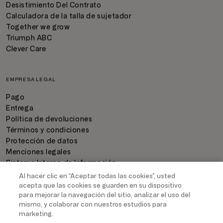
Desistimiento Del Contrato
Calculadora de la talla de sujetador
Together we grow
Triumph ABC
Clever Care
EMPRESA LEGAL
Pago
Entrega
Política de devoluciones
Términos y condiciones
Protección de datos
Menciones legales
Sistema Interno de Información
Configuración de cookies
Al hacer clic en “Aceptar todas las cookies”, usted
acepta que las cookies se guarden en su dispositivo
para mejorar la navegación del sitio, analizar el uso del
mismo, y colaborar con nuestros estudios para
FORMAS DE PAGO
marketing.