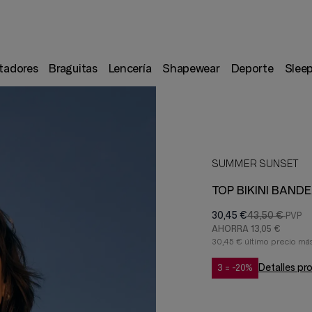
tadores
Braguitas
Lencería
Shapewear
Deporte
Slee
SUMMER SUNSET
TOP BIKINI BAND
30,45 €
43,50 €
AHORRA
13,05 €
30,45 € último precio más
Detalles p
3 = -20%