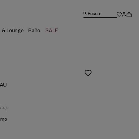
Buscar
p & Lounge
Baño
SALE
EAU
 bajo
romo