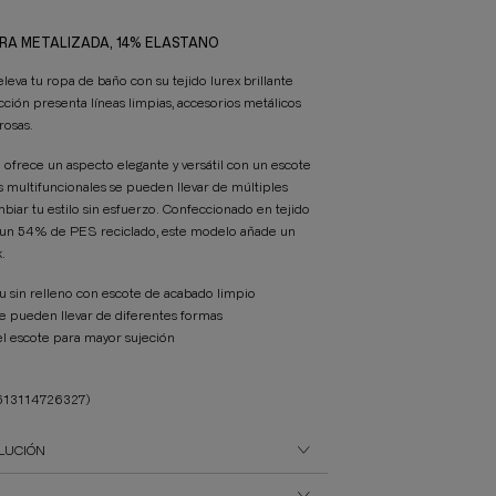
IBRA METALIZADA, 14% ELASTANO
va tu ropa de baño con su tejido lurex brillante
cción presenta líneas limpias, accesorios metálicos
rosas.
ofrece un aspecto elegante y versátil con un escote
s multifuncionales se pueden llevar de múltiples
iar tu estilo sin esfuerzo. Confeccionado en tejido
n un 54% de PES reciclado, este modelo añade un
.
 sin relleno con escote de acabado limpio
 se pueden llevar de diferentes formas
 el escote para mayor sujeción
613114726327)
LUCIÓN