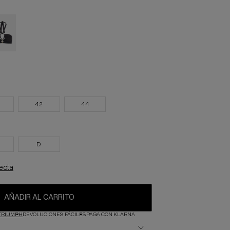
42
44
D
fecta
AÑADIR AL CARRITO
TRIUMPH
DEVOLUCIONES FÁCILES
PAGA CON KLARNA