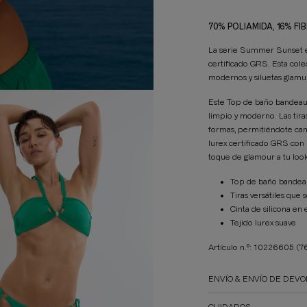
70% POLIAMIDA, 16% F
La serie Summer Sunset ele
certificado GRS. Esta cole
modernos y siluetas glamu
Este Top de baño bandeau 
limpio y moderno. Las tira
formas, permitiéndote camb
lurex certificado GRS co
toque de glamour a tu look
Top de baño bandeau
Tiras versátiles que
Cinta de silicona en
Tejido lurex suave
Artículo n.º: 10226605
(7
ENVÍO & ENVÍO DE DEVO
CUIDADOS