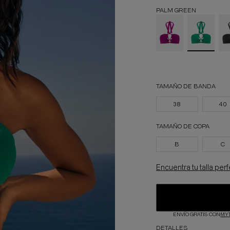
PALM GREEN
TAMAÑO DE BANDA
38
40
TAMAÑO DE COPA
B
C
Encuentra tu talla per
ENVÍO GRATIS CON
MY
DETALLES