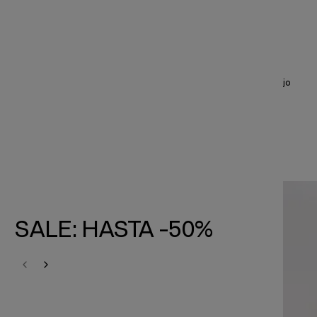
26,95 €
38,50 €
Ahorra
11,55 €
3 = -20%
26,95 € último precio más bajo
SALE: HASTA -50%