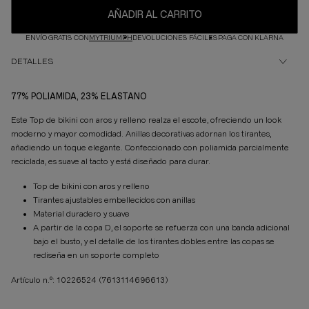
AÑADIR AL CARRITO
ENVÍO GRATIS CON
MYTRIUMPH
DEVOLUCIONES FÁCILES
PAGA CON KLARNA
DETALLES
77% POLIAMIDA, 23% ELASTANO
Este Top de bikini con aros y relleno realza el escote, ofreciendo un look
moderno y mayor comodidad. Anillas decorativas adornan los tirantes,
añadiendo un toque elegante. Confeccionado con poliamida parcialmente
reciclada, es suave al tacto y está diseñado para durar.
Top de bikini con aros y relleno
Tirantes ajustables embellecidos con anillas
Material duradero y suave
A partir de la copa D, el soporte se refuerza con una banda adicional
bajo el busto, y el detalle de los tirantes dobles entre las copas se
rediseña en un soporte completo
Artículo n.º: 10226524
(7613114696613)