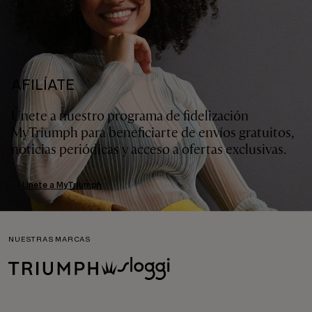
AFILÍATE
Únete a nuestro programa de fidelización
MyTriumph para beneficiarte de envíos gratuitos,
noticias periódicas y acceso a ofertas exclusivas.
Únete a MyTriumph
NUESTRAS MARCAS