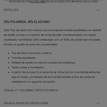
ENVÍO GRATIS CON
MYTRIUMPH
DEVOLUCIONES FÁCILES
PAGA CON KLARNA
DETALLES
55% POLIAMIDA, 45% ELASTANO
Este Top de baño con relleno y aros presenta tirantes ajustables con detalle
de doble correa y un acento de anilla dorada. Confeccionado con tejido
moldeador certificado GRS elaborado con un 55% de poliamida reciclada,
ofrece un ajuste de soporte y durabilidad.
Top de bikini con aros y relleno
Tirantes ajustables
Detalle de doble correa con accesorios metálicos
Tejido suave y moldeador
A partir de la copa D, el soporte se refuerza con una banda adicional
bajo el busto, y el detalle de los tirantes dobles entre las copas se
rediseña en un soporte completo
Artículo n.º: 10226580
(7613114215944)
ENVÍO & ENVÍO DE DEVOLUCIÓN