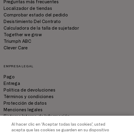
Preguntas más frecuentes
Localizador de tiendas
Comprobar estado del pedido
Desistimiento Del Contrato
Calculadora de la talla de sujetador
Together we grow
Triumph ABC
Clever Care
EMPRESA LEGAL
Pago
Entrega
Política de devoluciones
Términos y condiciones
Protección de datos
Menciones legales
Sistema Interno de Información
Configuración de cookies
Al hacer clic en “Aceptar todas las cookies”, usted
acepta que las cookies se guarden en su dispositivo