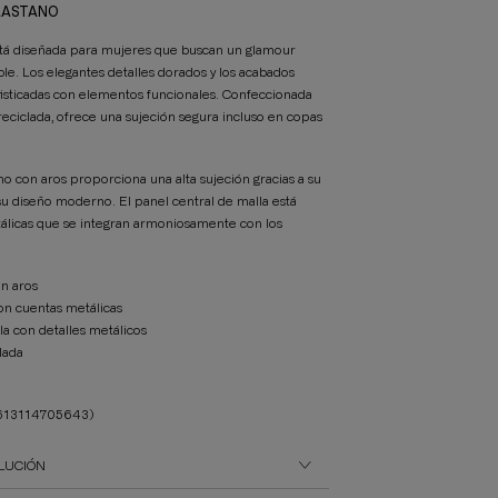
ELASTANO
stá diseñada para mujeres que buscan un glamour
ble. Los elegantes detalles dorados y los acabados
fisticadas con elementos funcionales. Confeccionada
eciclada, ofrece una sujeción segura incluso en copas
eno con aros proporciona una alta sujeción gracias a su
su diseño moderno. El panel central de malla está
álicas que se integran armoniosamente con los
n aros
con cuentas metálicas
la con detalles metálicos
lada
613114705643)
LUCIÓN