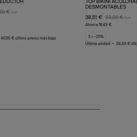
 REDUCTOR
TOP BIKINI ACOLCH
DESMONTABLES
50 €
38,51 €
55,00 €
Ahorra
16,49 €
3 = -20%
40,95 € último precio más bajo
Última unidad
38,50 € últ