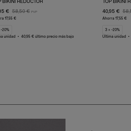
 BIKINI REDUCTOR
TOP BIKINI
95 €
58,50 €
40,95 €
58,
rra
17,55 €
Ahorra
17,55 €
= -20%
3 = -20%
ma unidad
40,95 € último precio más bajo
Última unidad