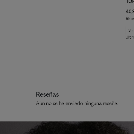
TOP
40,
Aho
3 
Últi