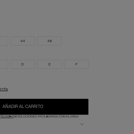
44
46
D
E
F
fecta
AÑADIR AL CARRITO
TRIUMPH
DEVOLUCIONES FÁCILES
PAGA CON KLARNA