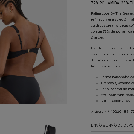
77% POLIAMIDA, 23% 
Palina Love By The Sea e
refinado y una sujeción fia
cuidados crean siluetas so
con un 77% de poliamida r
grandes.
Este top de bikini sin rell
escote balconette recto y 
decorado con cuentas met
tirantes ajustables.
Forma balconette co
Tirantes ajustables 
Panel central de mal
77% poliamida recic
Certificación GRS
Artículo n.º: 10226485
(7
ENVÍO & ENVÍO DE DEVO