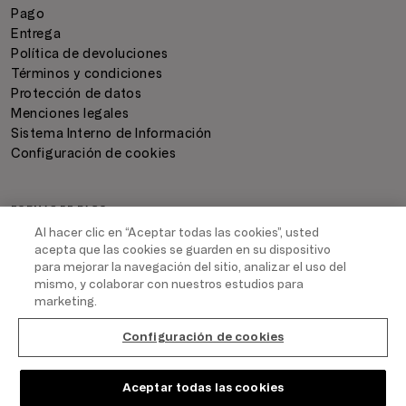
Pago
Entrega
Política de devoluciones
Términos y condiciones
Protección de datos
Menciones legales
Sistema Interno de Información
Configuración de cookies
FORMAS DE PAGO
Al hacer clic en “Aceptar todas las cookies”, usted
acepta que las cookies se guarden en su dispositivo
para mejorar la navegación del sitio, analizar el uso del
mismo, y colaborar con nuestros estudios para
marketing.
ENVIO Y ENTREGA
Configuración de cookies
COPYRIGHT
2026
- TRIUMPH INTERTRADE AG. ALL RIGHTS RESERVED
Aceptar todas las cookies