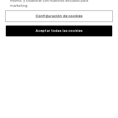
mismo, y colaborar con nuestros estudios para
marketing.
Configuración de cookies
Aceptar todas las cookies
Nos hemos comprometido a tener
un impacto positivo en el medio
ambiente. Con nuestro programa de
sostenibilidad «Together We Grow»,
ya sea conectando con nosotros
online o personalmente en nuestras