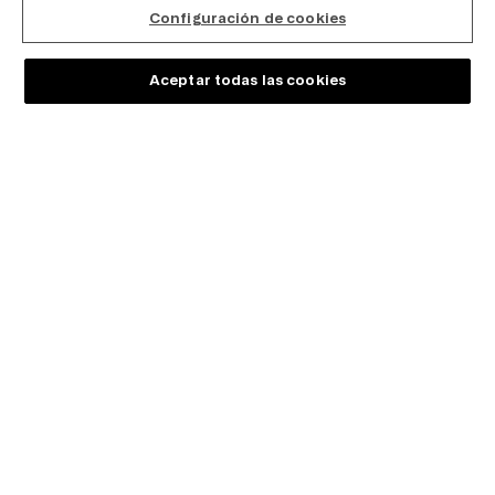
Configuración de cookies
FOLLOW US
Aceptar todas las cookies
ELIGE TU PAÍS
ESPAÑOL
SOBRE TRIUMPH
Programa de fidelización MyTriumph
Empresa
Carrera
Franchising
Sostenibilidad
AYUDA & INFORMACIÓN