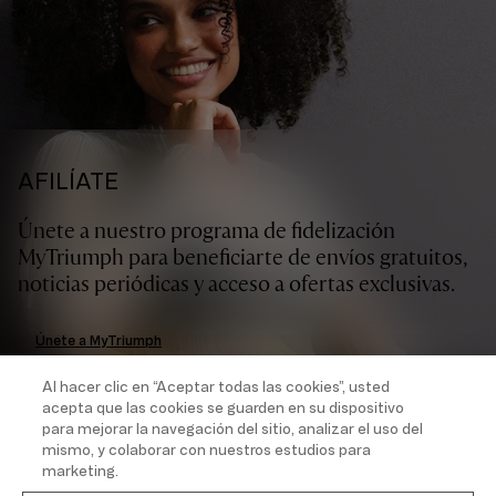
AFILÍATE
Únete a nuestro programa de fidelización
MyTriumph para beneficiarte de envíos gratuitos,
noticias periódicas y acceso a ofertas exclusivas.
Únete a MyTriumph
Al hacer clic en “Aceptar todas las cookies”, usted
acepta que las cookies se guarden en su dispositivo
NUESTRAS MARCAS
para mejorar la navegación del sitio, analizar el uso del
mismo, y colaborar con nuestros estudios para
marketing.