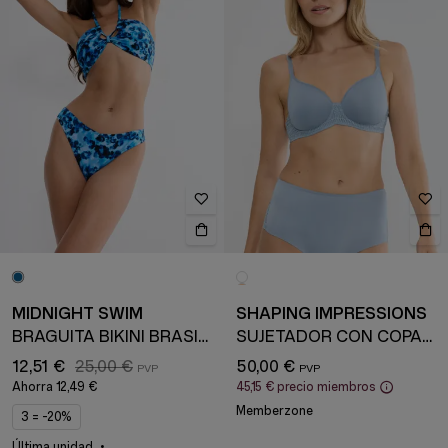
MIDNIGHT SWIM
SHAPING IMPRESSIONS
BRAGUITA BIKINI BRASILEÑA
SUJETADOR CON COPAS Y AROS
12,51 €
25,00 €
50,00 €
Ahorra
12,49 €
45,15 €
precio miembros
Memberzone
3 = -20%
Última unidad